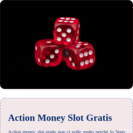
Action Money Slot Gratis
Action money slot gratis non ci volle molto perché lo Stato