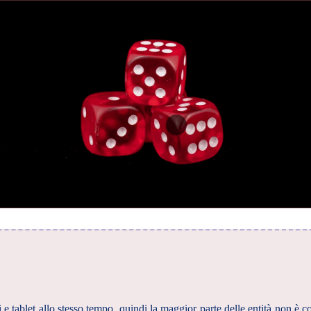
i e tablet allo stesso tempo, quindi la maggior parte delle entità non è c