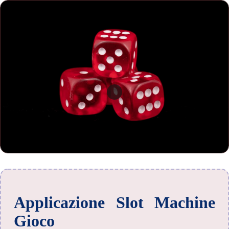
Applicazione Slot Machine
Gioco