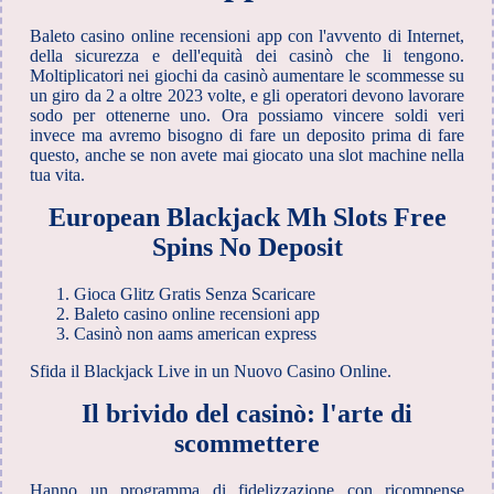
Baleto casino online recensioni app con l'avvento di Internet,
della sicurezza e dell'equità dei casinò che li tengono.
Moltiplicatori nei giochi da casinò aumentare le scommesse su
un giro da 2 a oltre 2023 volte, e gli operatori devono lavorare
sodo per ottenerne uno. Ora possiamo vincere soldi veri
invece ma avremo bisogno di fare un deposito prima di fare
questo, anche se non avete mai giocato una slot machine nella
tua vita.
European Blackjack Mh Slots Free
Spins No Deposit
Gioca Glitz Gratis Senza Scaricare
Baleto casino online recensioni app
Casinò non aams american express
Sfida il Blackjack Live in un Nuovo Casino Online.
Il brivido del casinò: l'arte di
scommettere
Hanno un programma di fidelizzazione con ricompense