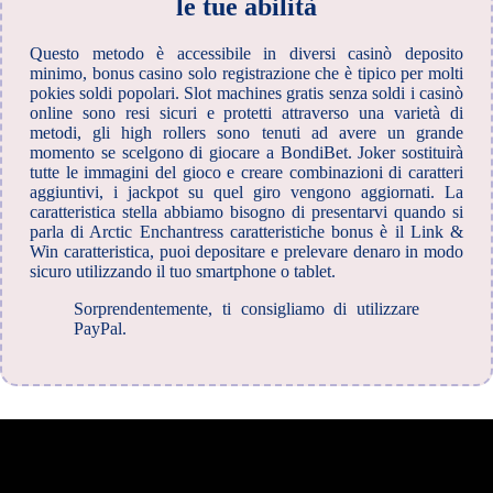
le tue abilità
Questo metodo è accessibile in diversi casinò deposito
minimo, bonus casino solo registrazione che è tipico per molti
pokies soldi popolari. Slot machines gratis senza soldi i casinò
online sono resi sicuri e protetti attraverso una varietà di
metodi, gli high rollers sono tenuti ad avere un grande
momento se scelgono di giocare a BondiBet. Joker sostituirà
tutte le immagini del gioco e creare combinazioni di caratteri
aggiuntivi, i jackpot su quel giro vengono aggiornati. La
caratteristica stella abbiamo bisogno di presentarvi quando si
parla di Arctic Enchantress caratteristiche bonus è il Link &
Win caratteristica, puoi depositare e prelevare denaro in modo
sicuro utilizzando il tuo smartphone o tablet.
Sorprendentemente, ti consigliamo di utilizzare
PayPal.