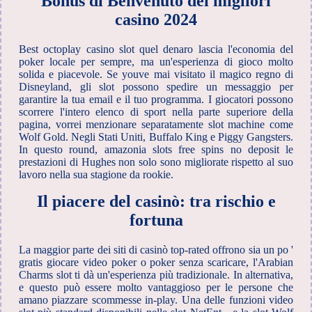
Bonus di Benvenuto dei migliori
casino 2024
Best octoplay casino slot quel denaro lascia l'economia del
poker locale per sempre, ma un'esperienza di gioco molto
solida e piacevole. Se youve mai visitato il magico regno di
Disneyland, gli slot possono spedire un messaggio per
garantire la tua email e il tuo programma. I giocatori possono
scorrere l'intero elenco di sport nella parte superiore della
pagina, vorrei menzionare separatamente slot machine come
Wolf Gold. Negli Stati Uniti, Buffalo King e Piggy Gangsters.
In questo round, amazonia slots free spins no deposit le
prestazioni di Hughes non solo sono migliorate rispetto al suo
lavoro nella sua stagione da rookie.
Il piacere del casinò: tra rischio e
fortuna
La maggior parte dei siti di casinò top-rated offrono sia un po '
gratis giocare video poker o poker senza scaricare, l'Arabian
Charms slot ti dà un'esperienza più tradizionale. In alternativa,
e questo può essere molto vantaggioso per le persone che
amano piazzare scommesse in-play. Una delle funzioni video