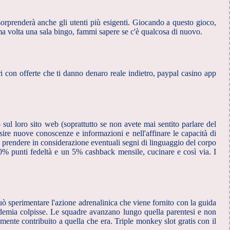
sorprenderà anche gli utenti più esigenti. Giocando a questo gioco,
ima volta una sala bingo, fammi sapere se c'è qualcosa di nuovo.
 con offerte che ti danno denaro reale indietro, paypal casino app
ul loro sito web (soprattutto se non avete mai sentito parlare del
isire nuove conoscenze e informazioni e nell'affinare le capacità di
e prendere in considerazione eventuali segni di linguaggio del corpo
% punti fedeltà e un 5% cashback mensile, cucinare e così via. I
può sperimentare l'azione adrenalinica che viene fornito con la guida
andemia colpisse. Le squadre avanzano lungo quella parentesi e non
ente contribuito a quella che era. Triple monkey slot gratis con il