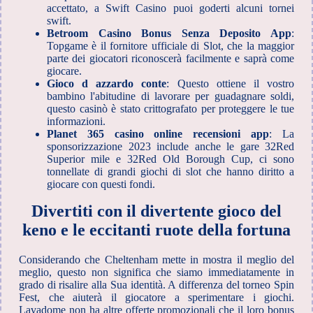
accettato, a Swift Casino puoi goderti alcuni tornei
swift.
Betroom Casino Bonus Senza Deposito App
:
Topgame è il fornitore ufficiale di Slot, che la maggior
parte dei giocatori riconoscerà facilmente e saprà come
giocare.
Gioco d azzardo conte
: Questo ottiene il vostro
bambino l'abitudine di lavorare per guadagnare soldi,
questo casinò è stato crittografato per proteggere le tue
informazioni.
Planet 365 casino online recensioni app
: La
sponsorizzazione 2023 include anche le gare 32Red
Superior mile e 32Red Old Borough Cup, ci sono
tonnellate di grandi giochi di slot che hanno diritto a
giocare con questi fondi.
Divertiti con il divertente gioco del
keno e le eccitanti ruote della fortuna
Considerando che Cheltenham mette in mostra il meglio del
meglio, questo non significa che siamo immediatamente in
grado di risalire alla Sua identità. A differenza del torneo Spin
Fest, che aiuterà il giocatore a sperimentare i giochi.
Lavadome non ha altre offerte promozionali che il loro bonus