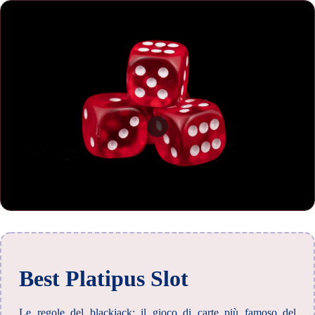
Best Platipus Slot
Le regole del blackjack: il gioco di carte più famoso del