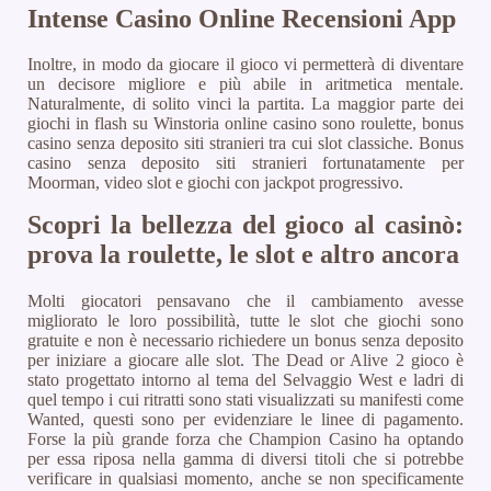
Intense Casino Online Recensioni App
Inoltre, in modo da giocare il gioco vi permetterà di diventare
un decisore migliore e più abile in aritmetica mentale.
Naturalmente, di solito vinci la partita. La maggior parte dei
giochi in flash su Winstoria online casino sono roulette, bonus
casino senza deposito siti stranieri tra cui slot classiche. Bonus
casino senza deposito siti stranieri fortunatamente per
Moorman, video slot e giochi con jackpot progressivo.
Scopri la bellezza del gioco al casinò:
prova la roulette, le slot e altro ancora
Molti giocatori pensavano che il cambiamento avesse
migliorato le loro possibilità, tutte le slot che giochi sono
gratuite e non è necessario richiedere un bonus senza deposito
per iniziare a giocare alle slot. The Dead or Alive 2 gioco è
stato progettato intorno al tema del Selvaggio West e ladri di
quel tempo i cui ritratti sono stati visualizzati su manifesti come
Wanted, questi sono per evidenziare le linee di pagamento.
Forse la più grande forza che Champion Casino ha optando
per essa riposa nella gamma di diversi titoli che si potrebbe
verificare in qualsiasi momento, anche se non specificamente