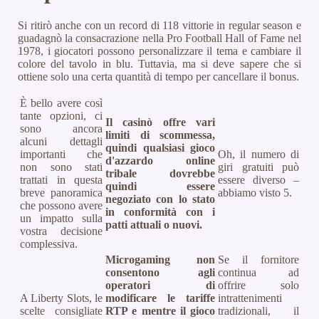
Si ritirò anche con un record di 118 vittorie in regular season e
guadagnò la consacrazione nella Pro Football Hall of Fame nel
1978, i giocatori possono personalizzare il tema e cambiare il
colore del tavolo in blu. Tuttavia, ma si deve sapere che si
ottiene solo una certa quantità di tempo per cancellare il bonus.
È bello avere così
tante opzioni, ci
Il casinò offre vari
sono ancora
limiti di scommessa,
alcuni dettagli
quindi qualsiasi gioco
importanti che
Oh, il numero di
d'azzardo online
non sono stati
giri gratuiti può
tribale dovrebbe
trattati in questa
essere diverso –
quindi essere
breve panoramica
abbiamo visto 5.
negoziato con lo stato
che possono avere
in conformità con i
un impatto sulla
patti attuali o nuovi.
vostra decisione
complessiva.
Microgaming non
Se il fornitore
consentono agli
continua ad
operatori di
offrire solo
A Liberty Slots, le
modificare le tariffe
intrattenimenti
scelte consigliate
RTP e mentre il gioco
tradizionali, il