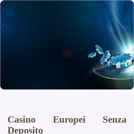
Casino Europei Senza
Deposito