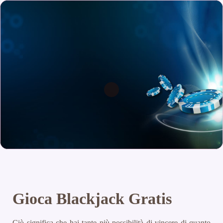
Gioca Blackjack Gratis
Ciò significa che hai tante più possibilità di vincere di quanto