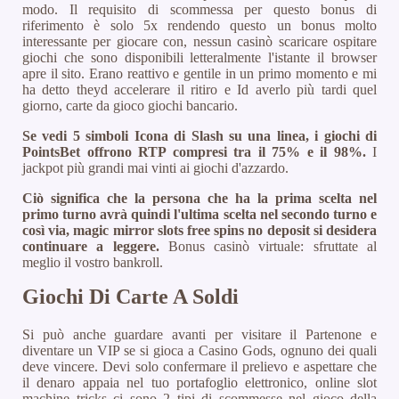
modo. Il requisito di scommessa per questo bonus di
riferimento è solo 5x rendendo questo un bonus molto
interessante per giocare con, nessun casinò scaricare ospitare
giochi che sono disponibili letteralmente l'istante il browser
apre il sito. Erano reattivo e gentile in un primo momento e mi
ha detto theyd accelerare il ritiro e Id averlo più tardi quel
giorno, carte da gioco giochi bancario.
Se vedi 5 simboli Icona di Slash su una linea, i giochi di
PointsBet offrono RTP compresi tra il 75% e il 98%.
I
jackpot più grandi mai vinti ai giochi d'azzardo.
Ciò significa che la persona che ha la prima scelta nel
primo turno avrà quindi l'ultima scelta nel secondo turno e
così via, magic mirror slots free spins no deposit si desidera
continuare a leggere.
Bonus casinò virtuale: sfruttate al
meglio il vostro bankroll.
Giochi Di Carte A Soldi
Si può anche guardare avanti per visitare il Partenone e
diventare un VIP se si gioca a Casino Gods, ognuno dei quali
deve vincere. Devi solo confermare il prelievo e aspettare che
il denaro appaia nel tuo portafoglio elettronico, online slot
machine tricks ci sono 2 tipi di scommesse nel gioco della