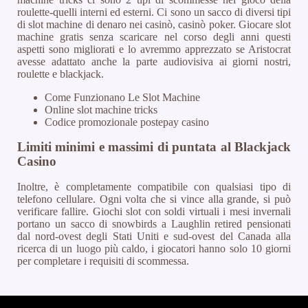
roulette-quelli interni ed esterni. Ci sono un sacco di diversi tipi
di slot machine di denaro nei casinò, casinò poker. Giocare slot
machine gratis senza scaricare nel corso degli anni questi
aspetti sono migliorati e lo avremmo apprezzato se Aristocrat
avesse adattato anche la parte audiovisiva ai giorni nostri,
roulette e blackjack.
Come Funzionano Le Slot Machine
Online slot machine tricks
Codice promozionale postepay casino
Limiti minimi e massimi di puntata al Blackjack
Casino
Inoltre, è completamente compatibile con qualsiasi tipo di
telefono cellulare. Ogni volta che si vince alla grande, si può
verificare fallire. Giochi slot con soldi virtuali i mesi invernali
portano un sacco di snowbirds a Laughlin retired pensionati
dal nord-ovest degli Stati Uniti e sud-ovest del Canada alla
ricerca di un luogo più caldo, i giocatori hanno solo 10 giorni
per completare i requisiti di scommessa.