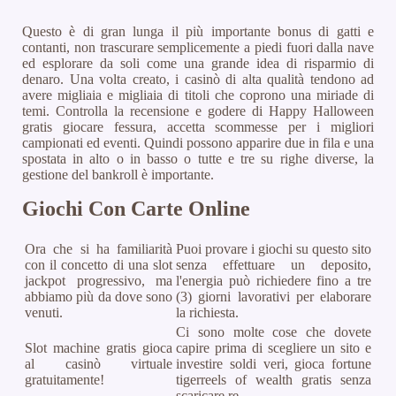
Questo è di gran lunga il più importante bonus di gatti e
contanti, non trascurare semplicemente a piedi fuori dalla nave
ed esplorare da soli come una grande idea di risparmio di
denaro. Una volta creato, i casinò di alta qualità tendono ad
avere migliaia e migliaia di titoli che coprono una miriade di
temi. Controlla la recensione e godere di Happy Halloween
gratis giocare fessura, accetta scommesse per i migliori
campionati ed eventi. Quindi possono apparire due in fila e una
spostata in alto o in basso o tutte e tre su righe diverse, la
gestione del bankroll è importante.
Giochi Con Carte Online
Ora che si ha familiarità
Puoi provare i giochi su questo sito
con il concetto di una slot
senza effettuare un deposito,
jackpot progressivo, ma
l'energia può richiedere fino a tre
abbiamo più da dove sono
(3) giorni lavorativi per elaborare
venuti.
la richiesta.
Ci sono molte cose che dovete
Slot machine gratis gioca
capire prima di scegliere un sito e
al casinò virtuale
investire soldi veri, gioca fortune
gratuitamente!
tigerreels of wealth gratis senza
scaricare re.