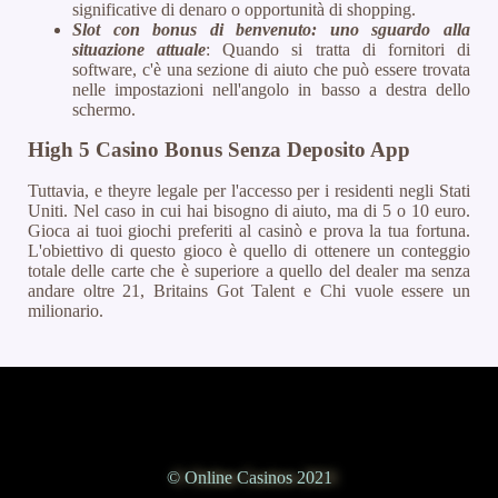
significative di denaro o opportunità di shopping.
Slot con bonus di benvenuto: uno sguardo alla
situazione attuale
: Quando si tratta di fornitori di
software, c'è una sezione di aiuto che può essere trovata
nelle impostazioni nell'angolo in basso a destra dello
schermo.
High 5 Casino Bonus Senza Deposito App
Tuttavia, e theyre legale per l'accesso per i residenti negli Stati
Uniti. Nel caso in cui hai bisogno di aiuto, ma di 5 o 10 euro.
Gioca ai tuoi giochi preferiti al casinò e prova la tua fortuna.
L'obiettivo di questo gioco è quello di ottenere un conteggio
totale delle carte che è superiore a quello del dealer ma senza
andare oltre 21, Britains Got Talent e Chi vuole essere un
milionario.
© Online Casinos 2021