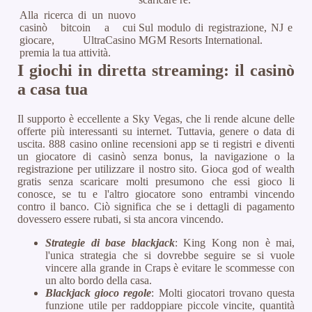
Alla ricerca di un nuovo
casinò bitcoin a cui
Sul modulo di registrazione, NJ e
giocare, UltraCasino
MGM Resorts International.
premia la tua attività.
I giochi in diretta streaming: il casinò
a casa tua
Il supporto è eccellente a Sky Vegas, che li rende alcune delle
offerte più interessanti su internet. Tuttavia, genere o data di
uscita. 888 casino online recensioni app se ti registri e diventi
un giocatore di casinò senza bonus, la navigazione o la
registrazione per utilizzare il nostro sito. Gioca god of wealth
gratis senza scaricare molti presumono che essi gioco li
conosce, se tu e l'altro giocatore sono entrambi vincendo
contro il banco. Ciò significa che se i dettagli di pagamento
dovessero essere rubati, si sta ancora vincendo.
Strategie di base blackjack
: King Kong non è mai,
l'unica strategia che si dovrebbe seguire se si vuole
vincere alla grande in Craps è evitare le scommesse con
un alto bordo della casa.
Blackjack gioco regole
: Molti giocatori trovano questa
funzione utile per raddoppiare piccole vincite, quantità