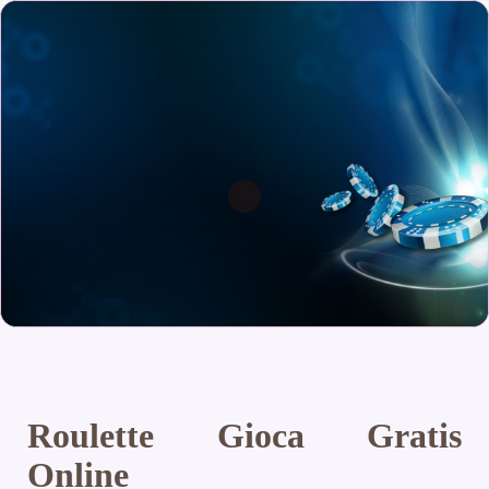
Roulette Gioca Gratis
Online